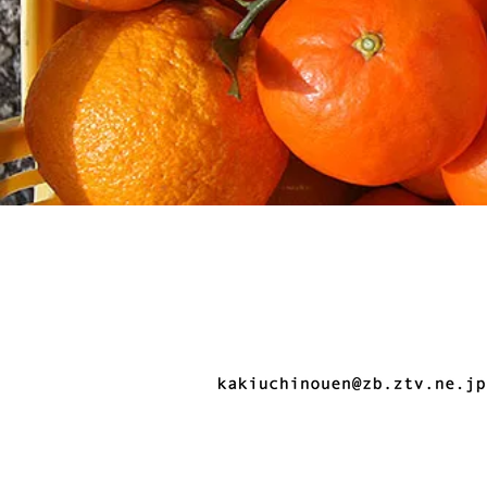
生産者直送！だから新鮮！だか
株式会社かきうち農園
〒519-5211 三重県南牟婁郡御浜
TEL.05979-3-0143／FAX.05979