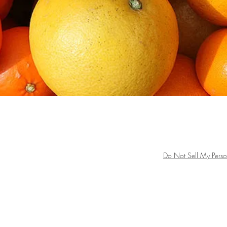
ら美味い！
©2017 Copyright(C) kak
​ホームページ内の文章
町上市木936-6
Do Not Sell My Perso
-3-0144