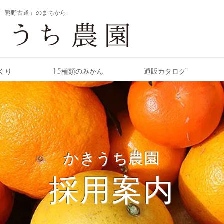
「熊野古道」のまちから
くり
15種類のみかん
通販カタログ
かきうち農園
採用案内