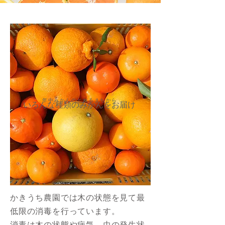
年中みかんのとれるまちから
いろんな種類のみかんをお届け
かきうち農園では木の状態を見て最
低限の消毒を行っています。
消毒は木の状態や病気、虫の発生状